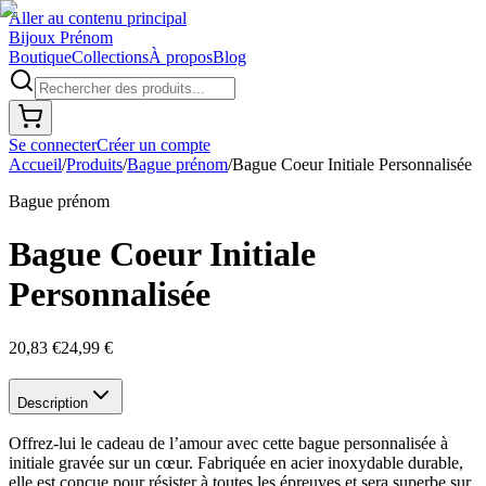
Aller au contenu principal
Bijoux Prénom
Boutique
Collections
À propos
Blog
Se connecter
Créer un compte
Accueil
/
Produits
/
Bague prénom
/
Bague Coeur Initiale Personnalisée
Bague prénom
Bague Coeur Initiale
Personnalisée
20,83 €
24,99 €
Description
Offrez-lui le cadeau de l’amour avec cette bague personnalisée à
initiale gravée sur un cœur. Fabriquée en acier inoxydable durable,
elle est conçue pour résister à toutes les épreuves et sera superbe sur