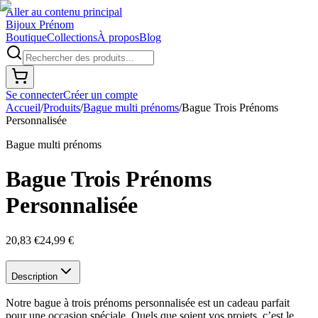
Aller au contenu principal
Bijoux Prénom
Boutique
Collections
À propos
Blog
Se connecter
Créer un compte
Accueil
/
Produits
/
Bague multi prénoms
/
Bague Trois Prénoms
Personnalisée
Bague multi prénoms
Bague Trois Prénoms
Personnalisée
20,83 €
24,99 €
Description
Notre bague à trois prénoms personnalisée est un cadeau parfait
pour une occasion spéciale. Quels que soient vos projets, c’est le