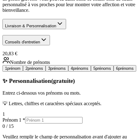
personnalisé à vos proches pour leur montrer votre affection et votre
bienveillance.
Livraison & Personnalisation
Conseils d'entretien
20,83 €
Nombre de prénoms
1
prénom
2
prénoms
3
prénoms
4
prénoms
5
prénoms
6
prénoms
✨ Personnalisation
(gratuite)
Entrez ci-dessous
vos prénoms ou mots
.
💡 Lettres, chiffres et caractères spéciaux acceptés.
1
Prénom 1
*
0
/
15
Veuillez remplir
le champ
de personnalisation avant d'ajouter au