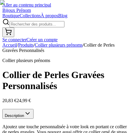
Aller au contenu principal
Bijoux Prénom
Boutique
Collections
À propos
Blog
Se connecter
Créer un compte
Accueil
/
Produits
/
Collier plusieurs prénoms
/
Collier de Perles
Gravées Personnalisés
Collier plusieurs prénoms
Collier de Perles Gravées
Personnalisés
20,83 €
24,99 €
Description
Ajoutez une touche personnalisée à votre look en portant ce collier
de perles gravées. Vous pouvez aussi offrir ce collier orné de strass