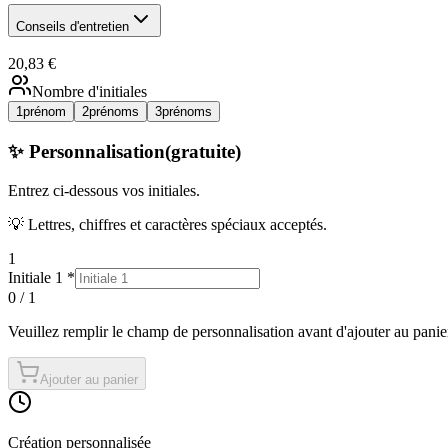
Conseils d'entretien
20,83 €
Nombre d'initiales
1
prénom
2
prénoms
3
prénoms
✨ Personnalisation
(gratuite)
Entrez ci-dessous
vos initiales
.
💡 Lettres, chiffres et caractères spéciaux acceptés.
1
Initiale 1
*
0
/
1
Veuillez remplir
le champ
de personnalisation avant d'ajouter au panie
Ajouter au panier
Création personnalisée