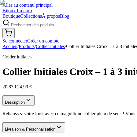
Aller au contenu principal
Bijoux Prénom
Boutique
Collections
À propos
Blog
Se connecter
Créer un compte
Accueil
/
Produits
/
Collier initiales
/
Collier Initiales Croix – 1 à 3 initiale
Collier initiales
Collier Initiales Croix – 1 à 3 ini
20,83 €
24,99 €
Description
Rehaussez votre look avec ce magnifique collier plein de sens ! Vous p
Livraison & Personnalisation