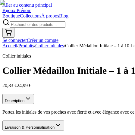
Aller au contenu principal
Bijoux Prénom
Boutique
Collections
À propos
Blog
Se connecter
Créer un compte
Accueil
/
Produits
/
Collier initiales
/
Collier Médaillon Initiale – 1 à 10 Le
Collier initiales
Collier Médaillon Initiale – 1 à 
20,83 €
24,99 €
Description
Portez les initiales de vos proches avec fierté et avec élégance avec ce
Livraison & Personnalisation