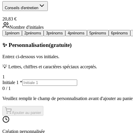
Conseils d'entretien
20,83 €
Nombre d'initiales
1
prénom
2
prénoms
3
prénoms
4
prénoms
5
prénoms
6
prénoms
✨ Personnalisation
(gratuite)
Entrez ci-dessous
vos initiales
.
💡 Lettres, chiffres et caractères spéciaux acceptés.
1
Initiale 1
*
0
/
1
Veuillez remplir
le champ
de personnalisation avant d'ajouter au panie
Ajouter au panier
Création personnalisée