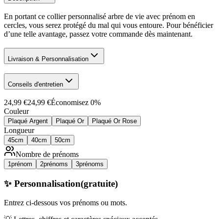
En portant ce collier personnalisé arbre de vie avec prénom en
cercles, vous serez protégé du mal qui vous entoure. Pour bénéficier
d’une telle avantage, passez votre commande dès maintenant.
Livraison & Personnalisation
Conseils d'entretien
24,99 €
24,99 €
Économisez
0
%
Couleur
Plaqué Argent
Plaqué Or
Plaqué Or Rose
Longueur
45cm
40cm
50cm
Nombre de prénoms
1
prénom
2
prénoms
3
prénoms
✨ Personnalisation
(gratuite)
Entrez ci-dessous
vos prénoms ou mots
.