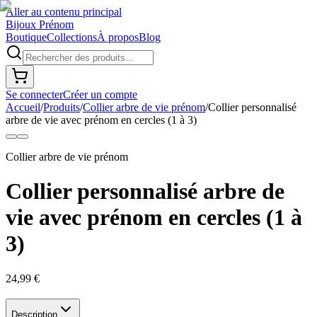
Aller au contenu principal
Bijoux Prénom
Boutique
Collections
À propos
Blog
Se connecter
Créer un compte
Accueil
/
Produits
/
Collier arbre de vie prénom
/
Collier personnalisé
arbre de vie avec prénom en cercles (1 à 3)
Collier arbre de vie prénom
Collier personnalisé arbre de
vie avec prénom en cercles (1 à
3)
24,99 €
Description