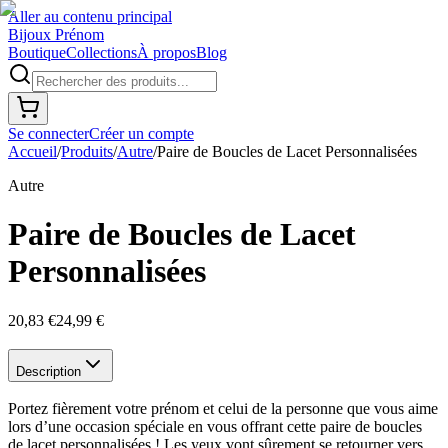
Aller au contenu principal
Bijoux Prénom
Boutique
Collections
À propos
Blog
Se connecter
Créer un compte
Accueil
/
Produits
/
Autre
/
Paire de Boucles de Lacet Personnalisées
Autre
Paire de Boucles de Lacet
Personnalisées
20,83 €
24,99 €
Description
Portez fièrement votre prénom et celui de la personne que vous aime
lors d’une occasion spéciale en vous offrant cette paire de boucles
de lacet personnalisées ! Les yeux vont sûrement se retourner vers