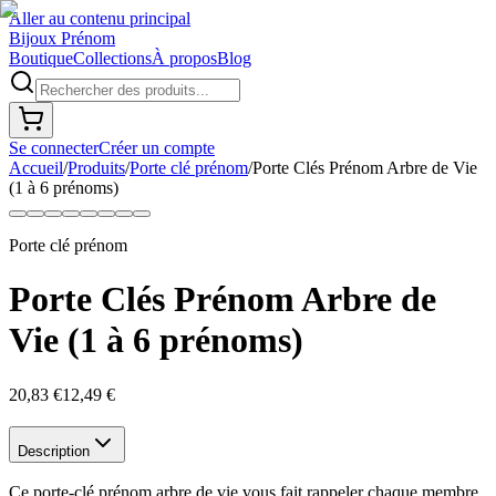
Aller au contenu principal
Bijoux Prénom
Boutique
Collections
À propos
Blog
Se connecter
Créer un compte
Accueil
/
Produits
/
Porte clé prénom
/
Porte Clés Prénom Arbre de Vie
(1 à 6 prénoms)
Porte clé prénom
Porte Clés Prénom Arbre de
Vie (1 à 6 prénoms)
20,83 €
12,49 €
Description
Ce porte-clé prénom arbre de vie vous fait rappeler chaque membre