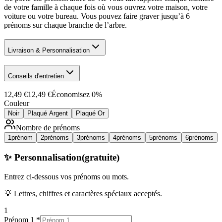
de votre famille à chaque fois où vous ouvrez votre maison, votre
voiture ou votre bureau. Vous pouvez faire graver jusqu’à 6
prénoms sur chaque branche de l’arbre.
Livraison & Personnalisation
Conseils d'entretien
12,49 €
12,49 €
Économisez
0
%
Couleur
Noir
Plaqué Argent
Plaqué Or
Nombre de prénoms
1
prénom
2
prénoms
3
prénoms
4
prénoms
5
prénoms
6
prénoms
✨ Personnalisation
(gratuite)
Entrez ci-dessous
vos prénoms ou mots
.
💡 Lettres, chiffres et caractères spéciaux acceptés.
1
Prénom 1
*