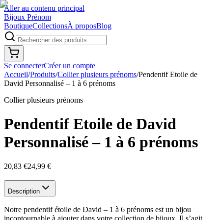
Aller au contenu principal
Bijoux Prénom
Boutique
Collections
À propos
Blog
Se connecter
Créer un compte
Accueil
/
Produits
/
Collier plusieurs prénoms
/
Pendentif Etoile de
David Personnalisé – 1 à 6 prénoms
Collier plusieurs prénoms
Pendentif Etoile de David
Personnalisé – 1 à 6 prénoms
20,83 €
24,99 €
Description
Notre pendentif étoile de David – 1 à 6 prénoms est un bijou
incontournable à ajouter dans votre collection de bijoux. Il s’agit