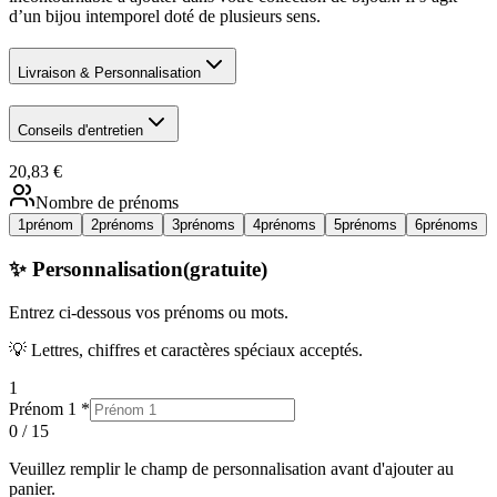
d’un bijou intemporel doté de plusieurs sens.
Livraison & Personnalisation
Conseils d'entretien
20,83 €
Nombre de prénoms
1
prénom
2
prénoms
3
prénoms
4
prénoms
5
prénoms
6
prénoms
✨ Personnalisation
(gratuite)
Entrez ci-dessous
vos prénoms ou mots
.
💡 Lettres, chiffres et caractères spéciaux acceptés.
1
Prénom 1
*
0
/
15
Veuillez remplir
le champ
de personnalisation avant d'ajouter au
panier.