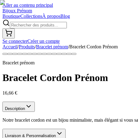
Aller au contenu principal
Bijoux Prénom
Boutique
Collections
À propos
Blog
Se connecter
Créer un compte
Accueil
/
Produits
/
Bracelet prénom
/
Bracelet Cordon Prénom
Bracelet prénom
Bracelet Cordon Prénom
16,66 €
Description
Notre bracelet cordon est un bijou minimaliste, mais élégant si vous s
Livraison & Personnalisation