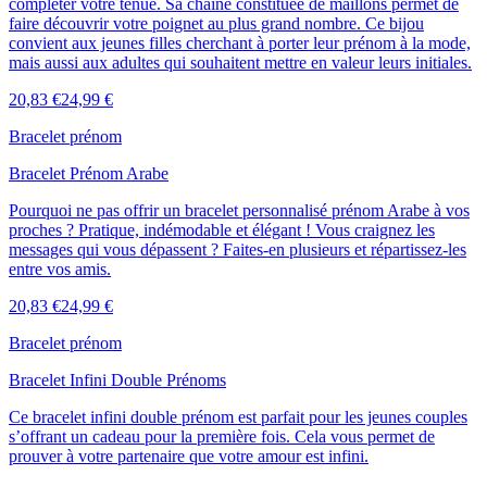
compléter votre tenue. Sa chaîne constituée de maillons permet de
faire découvrir votre poignet au plus grand nombre. Ce bijou
convient aux jeunes filles cherchant à porter leur prénom à la mode,
mais aussi aux adultes qui souhaitent mettre en valeur leurs initiales.
20,83 €
24,99 €
Bracelet prénom
Bracelet Prénom Arabe
Pourquoi ne pas offrir un bracelet personnalisé prénom Arabe à vos
proches ? Pratique, indémodable et élégant ! Vous craignez les
messages qui vous dépassent ? Faites-en plusieurs et répartissez-les
entre vos amis.
20,83 €
24,99 €
Bracelet prénom
Bracelet Infini Double Prénoms
Ce bracelet infini double prénom est parfait pour les jeunes couples
s’offrant un cadeau pour la première fois. Cela vous permet de
prouver à votre partenaire que votre amour est infini.