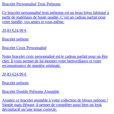
Bracelet Personnalisé Trois Prénoms
Ce bracelet personnalisé trois prénoms est un beau bijou fabriqué à
partir de matériaux de haute qualité. C’est un cadeau parfait pour
votre famille, vos amies et vous-même.
20,83 €
24,99 €
Bracelet prénom
Bracelet Croix Personnalisé
Notre bracelet croix personnalisé est le cadeau parfait pour un être
cher. Il vous permet de lui montrer votre bienveillance et votre
reconnaissance de manière originale.
20,83 €
24,99 €
Bracelet prénom
Bracelet Double Prénoms Ajustable
Ajoutez ce bracelet ajustable à votre collection de bijoux prénom !
Simple mais élégant, il permet de compléter aussi bien un look
décontracté qu’une tenue correcte.