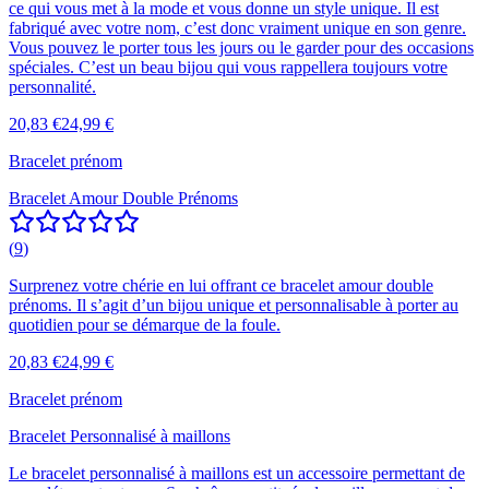
ce qui vous met à la mode et vous donne un style unique. Il est
fabriqué avec votre nom, c’est donc vraiment unique en son genre.
Vous pouvez le porter tous les jours ou le garder pour des occasions
spéciales. C’est un beau bijou qui vous rappellera toujours votre
personnalité.
20,83 €
24,99 €
Bracelet prénom
Bracelet Amour Double Prénoms
(
9
)
Surprenez votre chérie en lui offrant ce bracelet amour double
prénoms. Il s’agit d’un bijou unique et personnalisable à porter au
quotidien pour se démarque de la foule.
20,83 €
24,99 €
Bracelet prénom
Bracelet Personnalisé à maillons
Le bracelet personnalisé à maillons est un accessoire permettant de