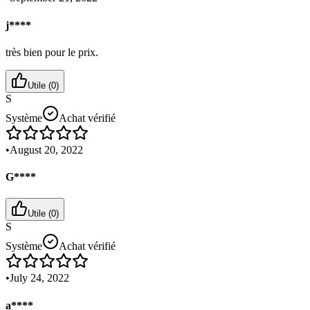
j****
très bien pour le prix.
Utile (
0
)
S
Système
Achat vérifié
•
August 20, 2022
G****
Utile (
0
)
S
Système
Achat vérifié
•
July 24, 2022
a****