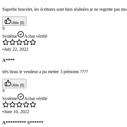
Superbe bracelet, les écritures sont bien réalisées je ne regrette pas
Utile (
0
)
S
Système
Achat vérifié
•
July 22, 2022
A****
très beau le vendeur a pu mettre 3 prénoms ????
Utile (
0
)
S
Système
Achat vérifié
•
June 10, 2022
A********* S******