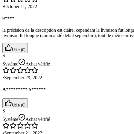
•
October 11, 2022
9****
la précision de la description est claire. cependant la livraison fut lo
livraison fut longue (commandé debut septembre), tout de même arrivé av
Utile (
0
)
S
Système
Achat vérifié
•
September 29, 2022
A********* S******
Utile (
0
)
S
Système
Achat vérifié
•
September 21, 2022