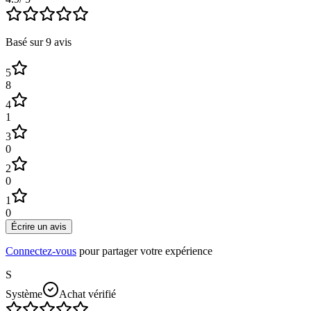
Basé sur
9
avis
5
8
4
1
3
0
2
0
1
0
Écrire un avis
Connectez-vous
pour partager votre expérience
S
Système
Achat vérifié