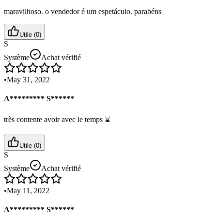
maravilhoso. o vendedor é um espetáculo. parabéns
Utile (
0
)
S
Système
Achat vérifié
•
May 31, 2022
A********* S******
très contente avoir avec le temps ⌛
Utile (
0
)
S
Système
Achat vérifié
•
May 11, 2022
A********* S******