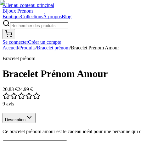
Aller au contenu principal
Bijoux Prénom
Boutique
Collections
À propos
Blog
Se connecter
Créer un compte
Accueil
/
Produits
/
Bracelet prénom
/
Bracelet Prénom Amour
Bracelet prénom
Bracelet Prénom Amour
20,83 €
24,99 €
9
avis
Description
Ce bracelet prénom amour est le cadeau idéal pour une personne qui com