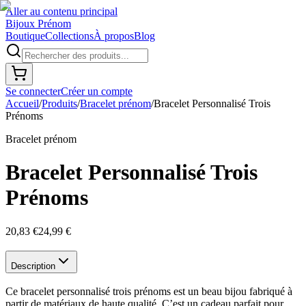
Aller au contenu principal
Bijoux Prénom
Boutique
Collections
À propos
Blog
Se connecter
Créer un compte
Accueil
/
Produits
/
Bracelet prénom
/
Bracelet Personnalisé Trois
Prénoms
Bracelet prénom
Bracelet Personnalisé Trois
Prénoms
20,83 €
24,99 €
Description
Ce bracelet personnalisé trois prénoms est un beau bijou fabriqué à
partir de matériaux de haute qualité. C’est un cadeau parfait pour